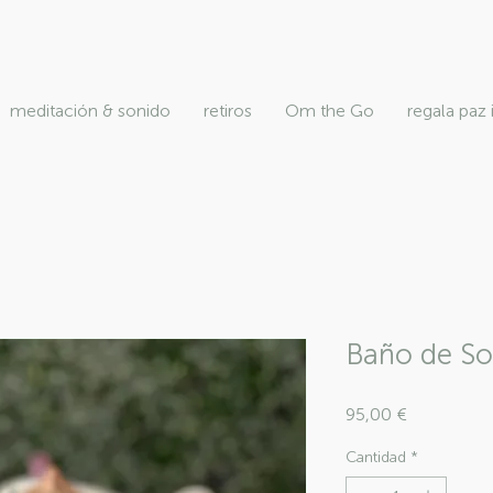
meditación & sonido
retiros
Om the Go
regala paz 
Baño de So
Precio
95,00 €
Cantidad
*