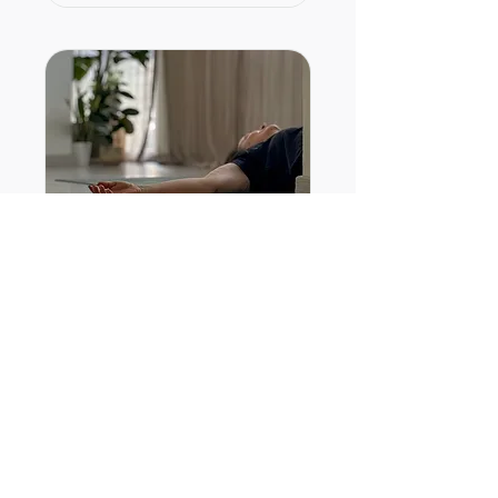
soft & sound 🐚✨
Leer más
Cargando los días...
1 h
reservar