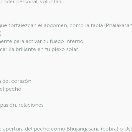
 poder personal, voluntad
que fortalezcan el abdomen, como la tabla (Phalakasana
.
ente para activar tu fuego interno.
marilla brillante en tu plexo solar.
a del corazón
del pecho
asión, relaciones
e apertura del pecho como Bhujangasana (cobra) o Ust